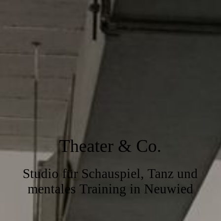
Theater & Co.
Studio für Schauspiel, Tanz und
mentales Training in Neuwied