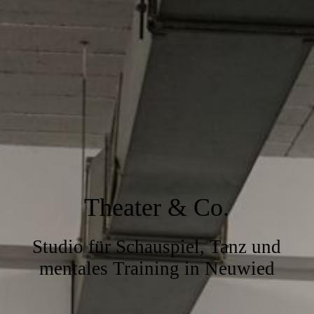
Theater & Co.
Studio für Schauspiel, Tanz und
mentales Training in Neuwied