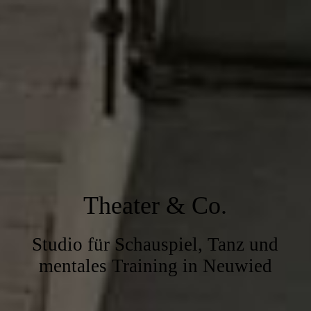
Theater & Co.
Studio für Schauspiel, Tanz und
mentales Training in Neuwied