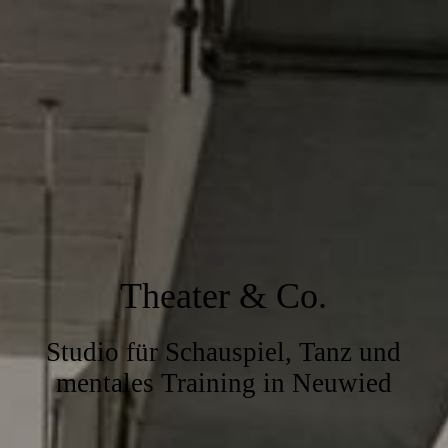
Theater & Co.
Studio für Schauspiel, Tanz und
mentales Training in Neuwied